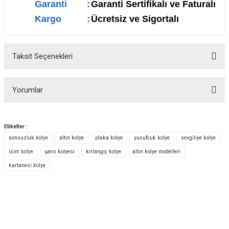
Garanti
:
Garanti Sertifikalı ve Faturalı
Kargo
:
Ücretsiz ve Sigortalı
Taksit Seçenekleri
Yorumlar
Etiketler :
sonsuzluk kolye
altın kolye
plaka kolye
yusufcuk kolye
sevgiliye kolye
Bu ürüne ilk yorumu siz yapın!
isim kolye
şans kolyesi
kırlangıç kolye
altın kolye modelleri
kartanesi kolye
Yorum Yaz