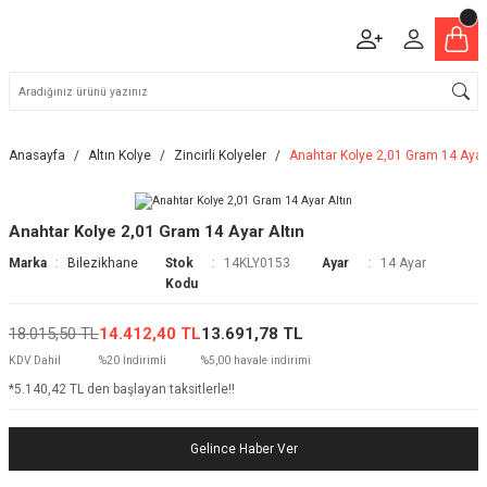
Anasayfa
Altın Kolye
Zincirli Kolyeler
Anahtar Kolye 2,01 Gram 14 Ayar 
Anahtar Kolye 2,01 Gram 14 Ayar Altın
Marka
Bilezikhane
Stok
14KLY0153
Ayar
14 Ayar
Kodu
18.015,50 TL
14.412,40 TL
13.691,78 TL
KDV Dahil
%20 İndirimli
%5,00 havale indirimi
*5.140,42 TL den başlayan taksitlerle!!
Gelince Haber Ver