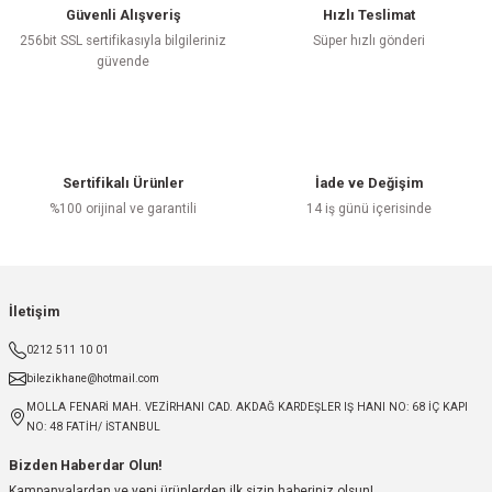
Güvenli Alışveriş
Hızlı Teslimat
256bit SSL sertifikasıyla bilgileriniz
Süper hızlı gönderi
güvende
Sertifikalı Ürünler
İade ve Değişim
%100 orijinal ve garantili
14 iş günü içerisinde
İletişim
0212 511 10 01
bilezikhane@hotmail.com
MOLLA FENARİ MAH. VEZİRHANI CAD. AKDAĞ KARDEŞLER IŞ HANI NO: 68 İÇ KAPI
NO: 48 FATİH/ İSTANBUL
Bizden Haberdar Olun!
Kampanyalardan ve yeni ürünlerden ilk sizin haberiniz olsun!