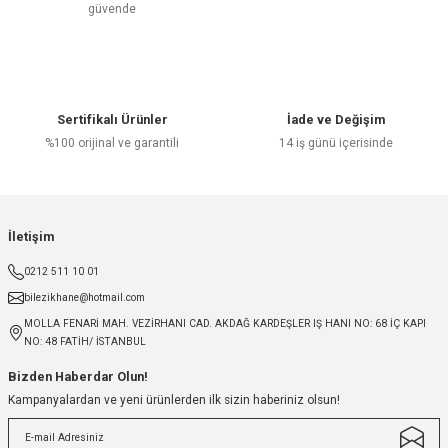
güvende
Sertifikalı Ürünler
İade ve Değişim
%100 orijinal ve garantili
14 iş günü içerisinde
İletişim
0212 511 10 01
bilezikhane@hotmail.com
MOLLA FENARİ MAH. VEZİRHANI CAD. AKDAĞ KARDEŞLER IŞ HANI NO: 68 İÇ KAPI
NO: 48 FATİH/ İSTANBUL
Bizden Haberdar Olun!
Kampanyalardan ve yeni ürünlerden ilk sizin haberiniz olsun!