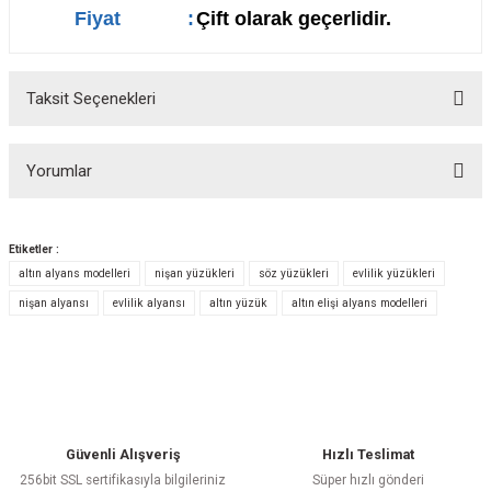
Fiyat
:
Çift olarak geçerlidir.
Taksit Seçenekleri
Yorumlar
Etiketler :
altın alyans modelleri
nişan yüzükleri
söz yüzükleri
evlilik yüzükleri
Bu ürüne ilk yorumu siz yapın!
nişan alyansı
evlilik alyansı
altın yüzük
altın elişi alyans modelleri
Yorum Yaz
Güvenli Alışveriş
Hızlı Teslimat
256bit SSL sertifikasıyla bilgileriniz
Süper hızlı gönderi