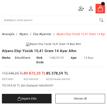
Anasayfa
Alyans
Elişi Alyanslar
Alyans Elişi Yüzük 15,41 Gram 14 Ayar 
Alyans Elişi Yüzük 15,41 Gram 14 Ayar Altın
Marka
Bilezikhane
Stok
14ALY0105
Ayar
14 Ayar
Kodu
112.340,25 TL
89.872,20 TL
85.378,59 TL
KDV Dahil
%20 İndirimli
%5,00 havale indirimi
*32.054,42 TL den başlayan taksitlerle!!
Sepete Ekle
Hemen Al