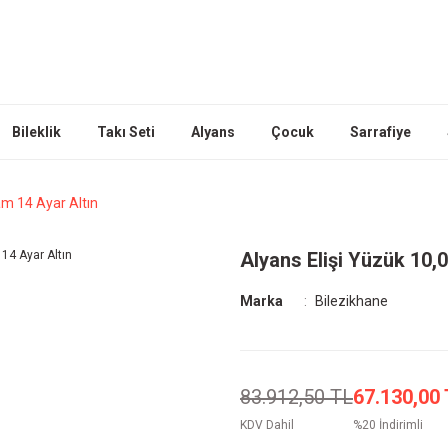
Bileklik
Takı Seti
Alyans
Çocuk
Sarrafiye
am 14 Ayar Altın
Alyans Elişi Yüzük 10,
Marka
Bilezikhane
83.912,50 TL
67.130,00
KDV Dahil
%20 İndirimli