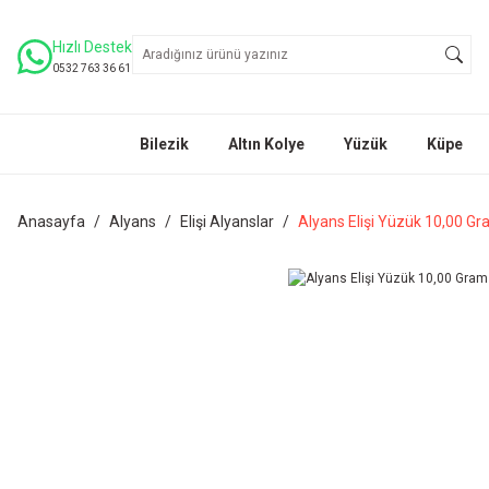
Hızlı Destek
0532 763 36 61
Bilezik
Altın Kolye
Yüzük
Küpe
Anasayfa
Alyans
Elişi Alyanslar
Alyans Elişi Yüzük 10,00 Gr