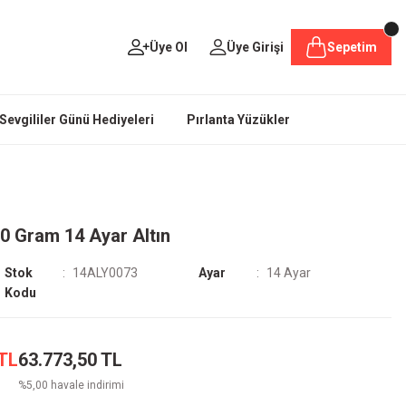
Üye Ol
Üye Girişi
Sepetim
Sevgililer Günü Hediyeleri
Pırlanta Yüzükler
00 Gram 14 Ayar Altın
Stok
14ALY0073
Ayar
14 Ayar
Kodu
 TL
63.773,50 TL
%5,00 havale indirimi