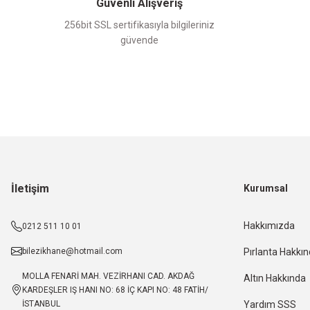
Güvenli Alışveriş
256bit SSL sertifikasıyla bilgileriniz
güvende
İletişim
Kurumsal
Hakkımızda
0212 511 10 01
bilezikhane@hotmail.com
Pırlanta Hakkı
MOLLA FENARİ MAH. VEZİRHANI CAD. AKDAĞ
Altın Hakkında
KARDEŞLER IŞ HANI NO: 68 İÇ KAPI NO: 48 FATİH/
İSTANBUL
Yardım SSS