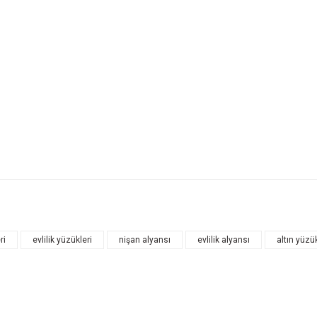
ri
evlilik yüzükleri
nişan alyansı
evlilik alyansı
altın yüzü
Bu ürüne ilk yorumu siz yapın!
Yorum Yaz