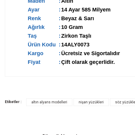
Maden
:
Altın
Ayar
:
14 Ayar 585 Milyem
Renk
:
Beyaz & Sarı
Ağırlık
:
10 Gram
Taş
:
Zirkon Taşlı
Ürün Kodu
:
14ALY0073
Kargo
:
Ücretsiz ve Sigortalıdır
Fiyat
:
Çift olarak geçerlidir.
Etiketler :
altın alyans modelleri
nişan yüzükleri
söz yüzükle