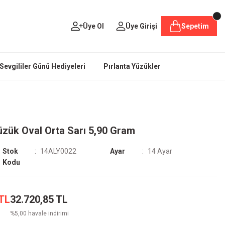
Üye Ol
Üye Girişi
Sepetim
Sevgililer Günü Hediyeleri
Pırlanta Yüzükler
üzük Oval Orta Sarı 5,90 Gram
Stok
14ALY0022
Ayar
14 Ayar
Kodu
 TL
32.720,85 TL
%5,00 havale indirimi