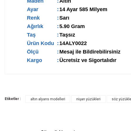
Maden
:
Altın
Ayar
:
14 Ayar 585 Milyem
Renk
:
Sarı
Ağırlık
:
5.90 Gram
Taş
:
Taşsız
Ürün Kodu
:
14ALY0022
Ölçü
:
Mesaj ile Bildirebilirsiniz
Kargo
:
Ücretsiz ve Sigortalıdır
Etiketler :
altın alyans modelleri
nişan yüzükleri
söz yüzükle