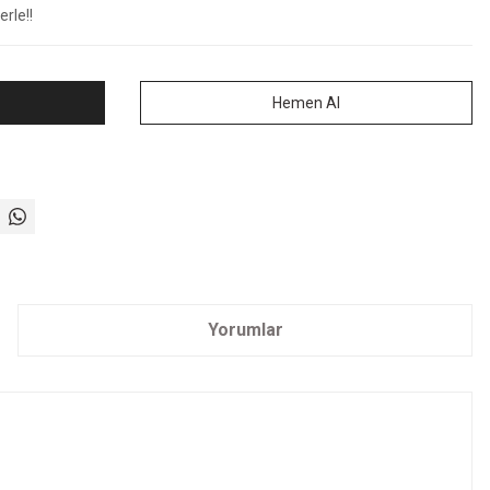
rle!!
Hemen Al
Yorumlar