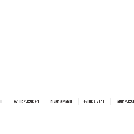
ri
evlilik yüzükleri
nişan alyansı
evlilik alyansı
altın yüzü
Bu ürüne ilk yorumu siz yapın!
Yorum Yaz