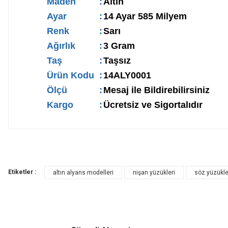
Maden
:
Altın
Ayar
:
14 Ayar 585 Milyem
Renk
:
Sarı
Ağırlık
:
3 Gram
Taş
:
Taşsız
Ürün Kodu
:
14ALY0001
Ölçü
:
Mesaj ile Bildirebilirsiniz
Kargo
:
Ücretsiz ve Sigortalıdır
Etiketler :
altın alyans modelleri
nişan yüzükleri
söz yüzükle