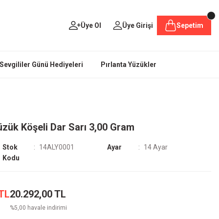
Üye Ol
Üye Girişi
Sepetim
Sevgililer Günü Hediyeleri
Pırlanta Yüzükler
üzük Köşeli Dar Sarı 3,00 Gram
Stok
14ALY0001
Ayar
14 Ayar
Kodu
 TL
20.292,00 TL
%5,00 havale indirimi