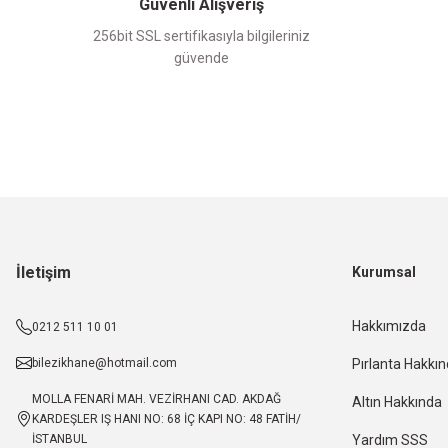
Güvenli Alışveriş
256bit SSL sertifikasıyla bilgileriniz
güvende
İletişim
Kurumsal
Hakkımızda
0212 511 10 01
bilezikhane@hotmail.com
Pırlanta Hakkı
MOLLA FENARİ MAH. VEZİRHANI CAD. AKDAĞ
Altın Hakkında
KARDEŞLER IŞ HANI NO: 68 İÇ KAPI NO: 48 FATİH/
İSTANBUL
Yardım SSS