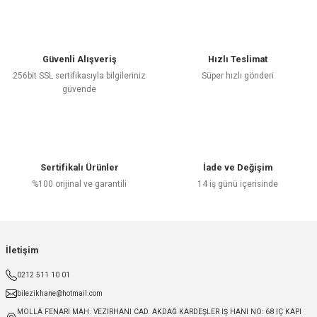
Güvenli Alışveriş
Hızlı Teslimat
256bit SSL sertifikasıyla bilgileriniz
Süper hızlı gönderi
güvende
Sertifikalı Ürünler
İade ve Değişim
%100 orijinal ve garantili
14 iş günü içerisinde
İletişim
0212 511 10 01
bilezikhane@hotmail.com
MOLLA FENARİ MAH. VEZİRHANI CAD. AKDAĞ KARDEŞLER IŞ HANI NO: 68 İÇ KAPI