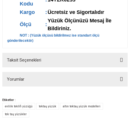
Kodu
Kargo
:
Ücretsiz ve Sigortalıdır
Yüzük Ölçünüzü Mesaj İle
Ölçü
:
Bildiriniz.
NOT : (
Yüzük ölçüsü bildirilmez ise standart ölçü
gönderilecektir
)
Taksit Seçenekleri
Yorumlar
Etiketler :
evlilik teklifi yüzüğü
tektaş yüzük
altın tektaş yüzük modelleri
Bu ürüne ilk yorumu siz yapın!
tek taş yüzükler
Yorum Yaz