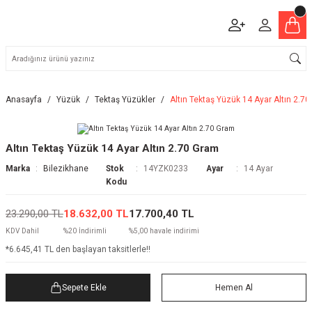
Anasayfa
Yüzük
Tektaş Yüzükler
Altın Tektaş Yüzük 14 Ayar Altın 2.7
Altın Tektaş Yüzük 14 Ayar Altın 2.70 Gram
Marka
Bilezikhane
Stok
14YZK0233
Ayar
14 Ayar
Kodu
23.290,00 TL
18.632,00 TL
17.700,40 TL
KDV Dahil
%20 İndirimli
%5,00 havale indirimi
*6.645,41 TL den başlayan taksitlerle!!
Sepete Ekle
Hemen Al