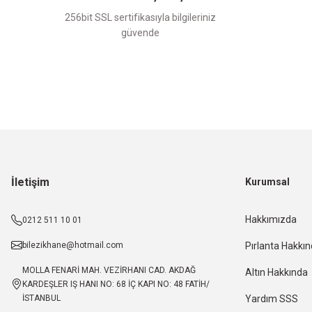
256bit SSL sertifikasıyla bilgileriniz
güvende
İletişim
Kurumsal
Hakkımızda
0212 511 10 01
bilezikhane@hotmail.com
Pırlanta Hakkı
MOLLA FENARİ MAH. VEZİRHANI CAD. AKDAĞ
Altın Hakkında
KARDEŞLER IŞ HANI NO: 68 İÇ KAPI NO: 48 FATİH/
İSTANBUL
Yardım SSS