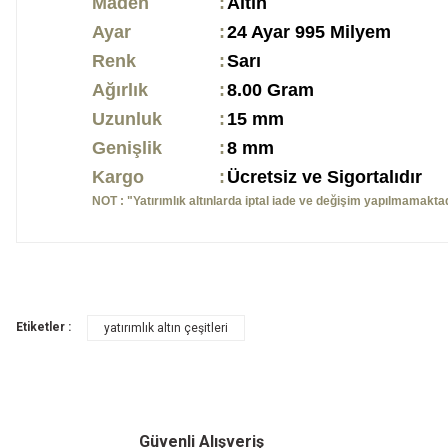
Maden
:
Altın
Ayar
:
24 Ayar 995 Milyem
Renk
:
Sarı
Ağırlık
:
8.00 Gram
Uzunluk
:
15 mm
Genişlik
:
8 mm
Kargo
:
Ücretsiz ve Sigortalıdır
NOT : "Yatırımlık altınlarda iptal iade ve değişim yapılmamaktad
Etiketler :
yatırımlık altın çeşitleri
Güvenli Alışveriş