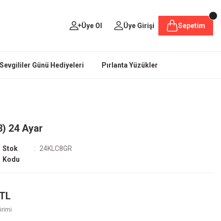
Üye Ol
Üye Girişi
Sepetim
Sevgililer Günü Hediyeleri
Pırlanta Yüzükler
3) 24 Ayar
Stok
24KLC8GR
Kodu
 TL
irimi