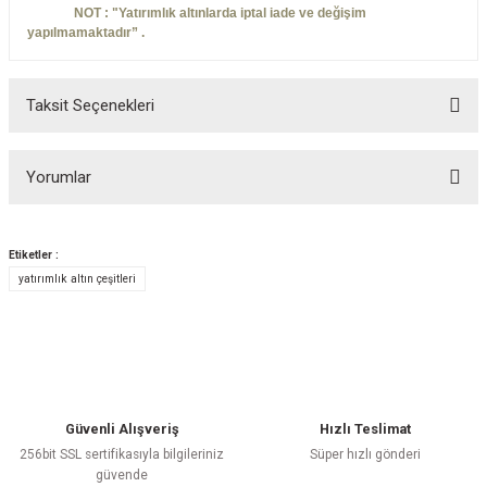
NOT : "Yatırımlık altınlarda iptal iade ve değişim
yapılmamaktadır” .
Taksit Seçenekleri
Yorumlar
Etiketler :
yatırımlık altın çeşitleri
Bu ürüne ilk yorumu siz yapın!
Yorum Yaz
Güvenli Alışveriş
Hızlı Teslimat
256bit SSL sertifikasıyla bilgileriniz
Süper hızlı gönderi
güvende