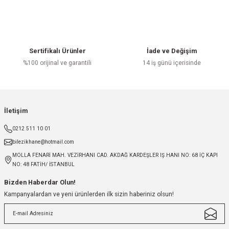
Sertifikalı Ürünler
İade ve Değişim
%100 orijinal ve garantili
14 iş günü içerisinde
İletişim
0212 511 10 01
bilezikhane@hotmail.com
MOLLA FENARİ MAH. VEZİRHANI CAD. AKDAĞ KARDEŞLER IŞ HANI NO: 68 İÇ KAPI
NO: 48 FATİH/ İSTANBUL
Bizden Haberdar Olun!
Kampanyalardan ve yeni ürünlerden ilk sizin haberiniz olsun!