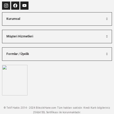
Kurumsal
Müşteri Hizmetleri
Formlar / Üyelik
© Telif Hakkı 2014 - 2024 BilezikHane.com Tüm hakları saklıdır. Kredi Kartı bilgileriniz
256bit SSL Sertifikası ile korunmaktadır.