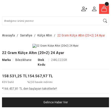
Anasayfa
Sarrafiye
Külçe Altın
22 Gram Külçe Altın (20+2) 24 Ayar
22 Gram Külçe Altın (20+2) 24 Ayar
Marka
Bilezikhane
Stok
24KLC22GR
Kodu
158.531,25 TL
154.567,97 TL
KDV Dahil
%2,50 havale indirimi
*166.457,81 TL den başlayan taksitlerle!!
Gelince Haber Ver