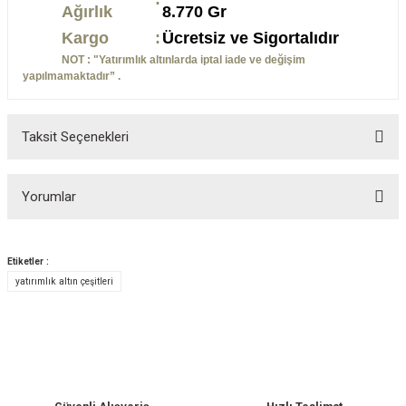
Ağırlık
8.770 Gr
Kargo
:
Ücretsiz ve Sigortalıdır
NOT : "Yatırımlık altınlarda iptal iade ve değişim
yapılmamaktadır” .
Taksit Seçenekleri
Yorumlar
Etiketler :
yatırımlık altın çeşitleri
Bu ürüne ilk yorumu siz yapın!
Yorum Yaz