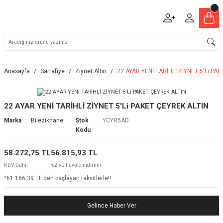
Anasayfa
Sarrafiye
Ziynet Altın
22 AYAR YENİ TARİHLİ ZİYNET 5'Li PA
22 AYAR YENİ TARİHLİ ZİYNET 5'Li PAKET ÇEYREK ALTIN
Marka
Bilezikhane
Stok
YCYR5AD
Kodu
58.272,75 TL
56.815,93 TL
KDV Dahil
%2,50 havale indirimi
*61.186,39 TL den başlayan taksitlerle!!
Gelince Haber Ver