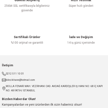
Güvenli Alışveriş
Hızlı Teslimat
256bit SSL sertifikasıyla bilgileriniz
Süper hızlı gönderi
güvende
Sertifikalı Ürünler
İade ve Değişim
%100 orijinal ve garantili
14 iş günü içerisinde
İletişim
0212 511 10 01
bilezikhane@hotmail.com
MOLLA FENARİ MAH. VEZİRHANI CAD. AKDAĞ KARDEŞLER IŞ HANI NO: 68 İÇ KAPI
NO: 48 FATİH/ İSTANBUL
Bizden Haberdar Olun!
Kampanyalardan ve yeni ürünlerden ilk sizin haberiniz olsun!