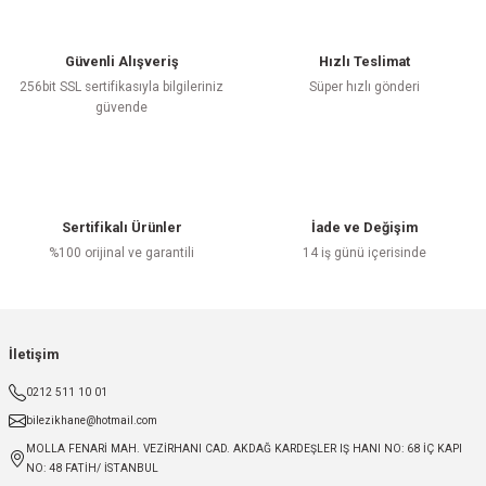
Güvenli Alışveriş
Hızlı Teslimat
256bit SSL sertifikasıyla bilgileriniz
Süper hızlı gönderi
güvende
Sertifikalı Ürünler
İade ve Değişim
%100 orijinal ve garantili
14 iş günü içerisinde
İletişim
0212 511 10 01
bilezikhane@hotmail.com
MOLLA FENARİ MAH. VEZİRHANI CAD. AKDAĞ KARDEŞLER IŞ HANI NO: 68 İÇ KAPI
NO: 48 FATİH/ İSTANBUL