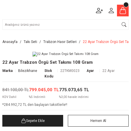
Anasayfa
Takı Seti
Trabzon Hasır Setleri
22 Ayar Trabzon Örgü Set Ta
22 Ayar Trabzon Örgü Set Takımı 108 Gram
Marka
Bilezikhane
Stok
22TKM0023
Ayar
22 Ayar
Kodu
841.100,00 TL
799.045,00 TL
775.073,65 TL
KDV Dahil
%5 İndirimli
%3,00 havale indirimi
*284.992,72 TL den başlayan taksitlerle!!
Sepete Ekle
Hemen Al