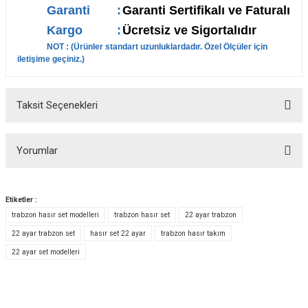
Garanti
:
Garanti Sertifikalı ve Faturalı
Kargo
:
Ücretsiz ve Sigortalıdır
NOT : (
Ürünler standart uzunluklardadır. Özel Ölçüler için
iletişime geçiniz.
)
Taksit Seçenekleri
Yorumlar
Etiketler :
trabzon hasır set modelleri
trabzon hasır set
22 ayar trabzon
Bu ürüne ilk yorumu siz yapın!
22 ayar trabzon set
hasır set 22 ayar
trabzon hasır takım
22 ayar set modelleri
Yorum Yaz