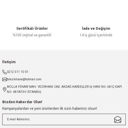
Sertifikalı Ürünler
İade ve Değişim
%100 orijinal ve garantili
14 iş günü içerisinde
İletişim
0212 511 10 01
bilezikhane@hotmail.com
MOLLA FENARİ MAH. VEZİRHANI CAD. AKDAĞ KARDEŞLER IŞ HANI NO: 68 İÇ KAPI
NO: 48 FATİH/ İSTANBUL
Bizden Haberdar Olun!
Kampanyalardan ve yeni ürünlerden ilk sizin haberiniz olsun!