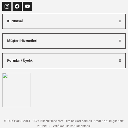
Kurumsal
Müşteri Hizmetleri
Formlar / Üyelik
© Telif Hakkı 2014 - 2024 BilezikHane.com Tüm hakları saklıdır. Kredi Kartı bilgileriniz
256bit SSL Sertifikası ile korunmaktadır.