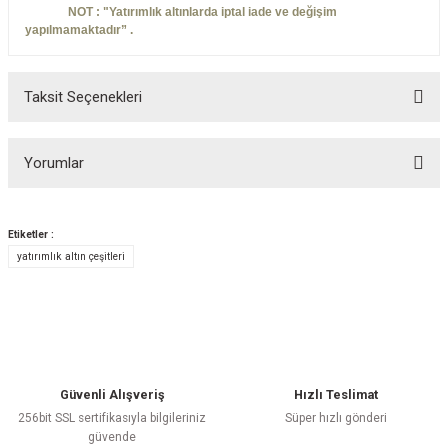
NOT : "Yatırımlık altınlarda iptal iade ve değişim
yapılmamaktadır” .
Taksit Seçenekleri
Yorumlar
Etiketler :
yatırımlık altın çeşitleri
Bu ürüne ilk yorumu siz yapın!
Yorum Yaz
Güvenli Alışveriş
Hızlı Teslimat
256bit SSL sertifikasıyla bilgileriniz
Süper hızlı gönderi
güvende