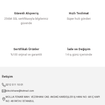
Güvenli Alışveriş
Hızlı Teslimat
256bit SSL sertifikasıyla bilgileriniz
Süper hızlı gönderi
güvende
Sertifikalı Ürünler
İade ve Değişim
%100 orijinal ve garantili
14 iş günü içerisinde
İletişim
0212 511 10 01
bilezikhane@hotmail.com
MOLLA FENARİ MAH. VEZİRHANI CAD. AKDAĞ KARDEŞLER IŞ HANI NO: 68 İÇ KAPI
NO: 48 FATİH/ İSTANBUL