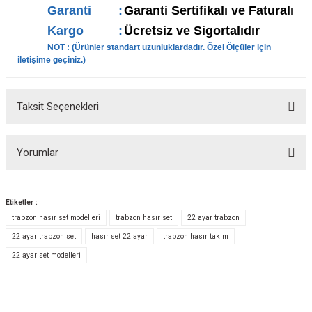
Garanti
:
Garanti Sertifikalı ve Faturalı
Kargo
:
Ücretsiz ve Sigortalıdır
NOT : (
Ürünler standart uzunluklardadır. Özel Ölçüler için
iletişime geçiniz.
)
Taksit Seçenekleri
Yorumlar
Etiketler :
trabzon hasır set modelleri
trabzon hasır set
22 ayar trabzon
Bu ürüne ilk yorumu siz yapın!
22 ayar trabzon set
hasır set 22 ayar
trabzon hasır takım
22 ayar set modelleri
Yorum Yaz