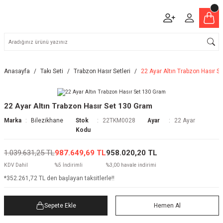
Anasayfa
Takı Seti
Trabzon Hasır Setleri
22 Ayar Altın Trabzon Hasır S
22 Ayar Altın Trabzon Hasır Set 130 Gram
Marka
Bilezikhane
Stok
22TKM0028
Ayar
22 Ayar
Kodu
1.039.631,25 TL
987.649,69 TL
958.020,20 TL
KDV Dahil
%5 İndirimli
%3,00 havale indirimi
*352.261,72 TL den başlayan taksitlerle!!
Sepete Ekle
Hemen Al