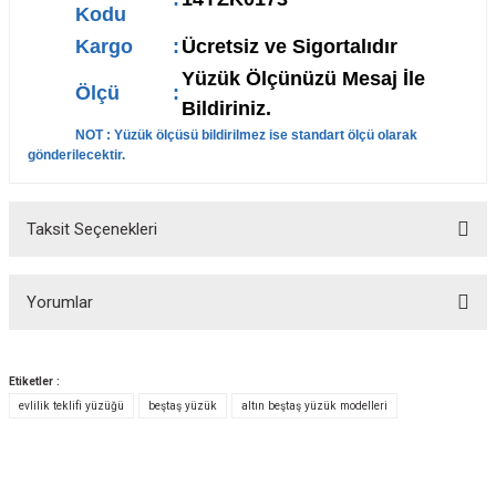
Kodu
Kargo
:
Ücretsiz ve Sigortalıdır
Yüzük Ölçünüzü Mesaj İle
Ölçü
:
Bildiriniz.
NOT : Yüzük ölçüsü bildirilmez ise standart ölçü olarak
gönderilecektir.
Taksit Seçenekleri
Yorumlar
Etiketler :
evlilik teklifi yüzüğü
beştaş yüzük
altın beştaş yüzük modelleri
Bu ürüne ilk yorumu siz yapın!
Yorum Yaz