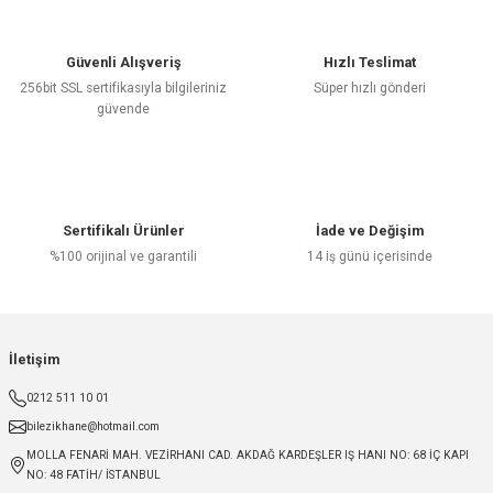
Güvenli Alışveriş
Hızlı Teslimat
256bit SSL sertifikasıyla bilgileriniz
Süper hızlı gönderi
güvende
Sertifikalı Ürünler
İade ve Değişim
%100 orijinal ve garantili
14 iş günü içerisinde
İletişim
0212 511 10 01
bilezikhane@hotmail.com
MOLLA FENARİ MAH. VEZİRHANI CAD. AKDAĞ KARDEŞLER IŞ HANI NO: 68 İÇ KAPI
NO: 48 FATİH/ İSTANBUL