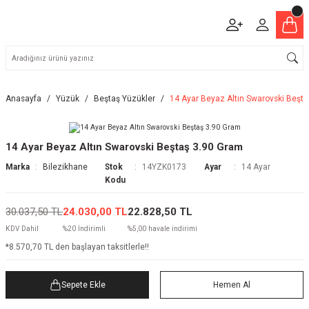
Anasayfa
Yüzük
Beştaş Yüzükler
14 Ayar Beyaz Altın Swarovski Beşt
14 Ayar Beyaz Altın Swarovski Beştaş 3.90 Gram
Marka
Bilezikhane
Stok
14YZK0173
Ayar
14 Ayar
Kodu
30.037,50 TL
24.030,00 TL
22.828,50 TL
KDV Dahil
%20 İndirimli
%5,00 havale indirimi
*8.570,70 TL den başlayan taksitlerle!!
Sepete Ekle
Hemen Al