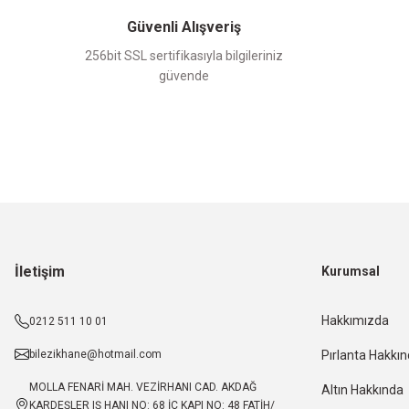
Güvenli Alışveriş
256bit SSL sertifikasıyla bilgileriniz
güvende
İletişim
Kurumsal
Hakkımızda
0212 511 10 01
bilezikhane@hotmail.com
Pırlanta Hakkı
MOLLA FENARİ MAH. VEZİRHANI CAD. AKDAĞ
Altın Hakkında
KARDEŞLER IŞ HANI NO: 68 İÇ KAPI NO: 48 FATİH/