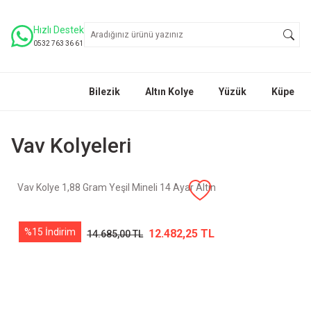
Hızlı Destek
0532 763 36 61
Bilezik
Altın Kolye
Yüzük
Küpe
Vav Kolyeleri
Vav Kolye 1,88 Gram Yeşil Mineli 14 Ayar Altın
%15 İndirim
12.482,25 TL
14.685,00 TL