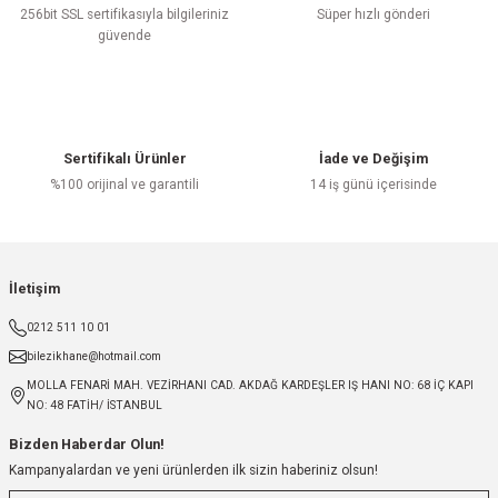
256bit SSL sertifikasıyla bilgileriniz
Süper hızlı gönderi
güvende
Sertifikalı Ürünler
İade ve Değişim
%100 orijinal ve garantili
14 iş günü içerisinde
İletişim
0212 511 10 01
bilezikhane@hotmail.com
MOLLA FENARİ MAH. VEZİRHANI CAD. AKDAĞ KARDEŞLER IŞ HANI NO: 68 İÇ KAPI
NO: 48 FATİH/ İSTANBUL
Bizden Haberdar Olun!
Kampanyalardan ve yeni ürünlerden ilk sizin haberiniz olsun!