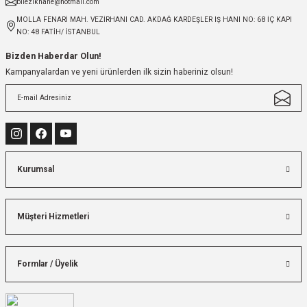
bilezikhane@hotmail.com
MOLLA FENARİ MAH. VEZİRHANI CAD. AKDAĞ KARDEŞLER IŞ HANI NO: 68 İÇ KAPI
NO: 48 FATİH/ İSTANBUL
Bizden Haberdar Olun!
Kampanyalardan ve yeni ürünlerden ilk sizin haberiniz olsun!
Kurumsal
Müşteri Hizmetleri
Formlar / Üyelik