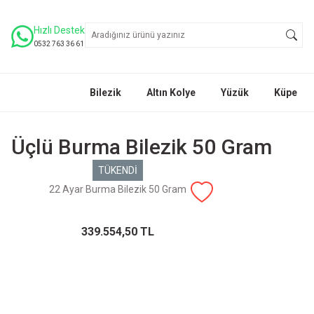
Hızlı Destek
0532 763 36 61
Bilezik
Altın Kolye
Yüzük
Küpe
Üçlü Burma Bilezik 50 Gram
TÜKENDİ
22 Ayar Burma Bilezik 50 Gram
339.554,50 TL