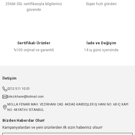
256bit SSL sertifikasıyla bilgileriniz
Süper hızlı gönderi
güvende
Sertifikalı Ürünler
İade ve Değişim
%100 orijinal ve garantili
14 iş günü içerisinde
İletişim
0212 511 10 01
bilezikhane@hotmail.com
MOLLA FENARİ MAH. VEZİRHANI CAD. AKDAĞ KARDEŞLER IŞ HANI NO: 68 İÇ KAPI
NO: 48 FATİH/ İSTANBUL
Bizden Haberdar Olun!
Kampanyalardan ve yeni ürünlerden ilk sizin haberiniz olsun!