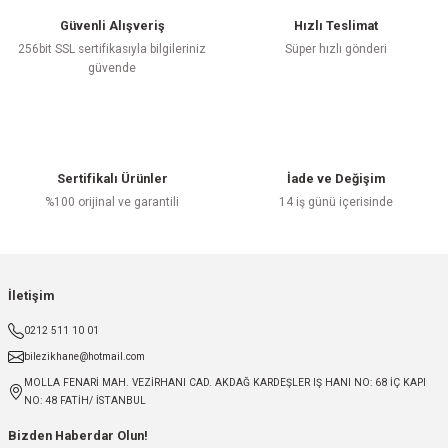
Güvenli Alışveriş
Hızlı Teslimat
256bit SSL sertifikasıyla bilgileriniz
Süper hızlı gönderi
güvende
Sertifikalı Ürünler
İade ve Değişim
%100 orijinal ve garantili
14 iş günü içerisinde
İletişim
0212 511 10 01
bilezikhane@hotmail.com
MOLLA FENARİ MAH. VEZİRHANI CAD. AKDAĞ KARDEŞLER IŞ HANI NO: 68 İÇ KAPI
NO: 48 FATİH/ İSTANBUL
Bizden Haberdar Olun!