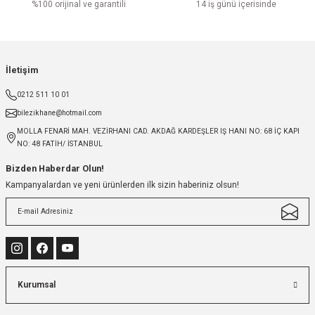
%100 orijinal ve garantili
14 iş günü içerisinde
İletişim
0212 511 10 01
bilezikhane@hotmail.com
MOLLA FENARİ MAH. VEZİRHANI CAD. AKDAĞ KARDEŞLER IŞ HANI NO: 68 İÇ KAPI
NO: 48 FATİH/ İSTANBUL
Bizden Haberdar Olun!
Kampanyalardan ve yeni ürünlerden ilk sizin haberiniz olsun!
Kurumsal