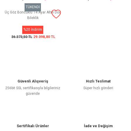
TÜKENDİ
Üç Göz Boncuklu 14 Ayar Altın Doç
Bileklik
%20 İndirim
29.098,80 TL
36.373,50 TL
Güvenli Alışveriş
Hızlı Teslimat
256bit SSL sertifikasıyla bilgileriniz
Süper hızlı gönderi
güvende
Sertifikalı Ürünler
İade ve Değişim