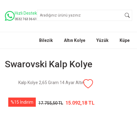
Hızlı Destek
0532 763 36 61
Bilezik
Altın Kolye
Yüzük
Küpe
Swarovski Kalp Kolye
Kalp Kolye 2,65 Gram 14 Ayar Altın
%15 İndirim
15.092,18 TL
17.755,50 TL