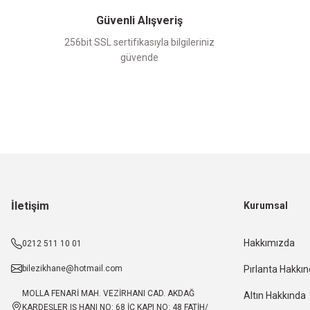
Güvenli Alışveriş
256bit SSL sertifikasıyla bilgileriniz
güvende
İletişim
Kurumsal
Hakkımızda
0212 511 10 01
bilezikhane@hotmail.com
Pırlanta Hakkı
MOLLA FENARİ MAH. VEZİRHANI CAD. AKDAĞ
Altın Hakkında
KARDEŞLER IŞ HANI NO: 68 İÇ KAPI NO: 48 FATİH/