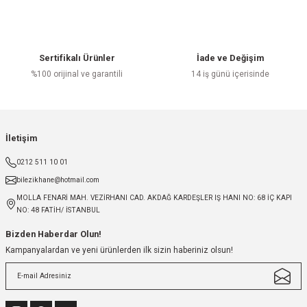
Sertifikalı Ürünler
İade ve Değişim
%100 orijinal ve garantili
14 iş günü içerisinde
İletişim
0212 511 10 01
bilezikhane@hotmail.com
MOLLA FENARİ MAH. VEZİRHANI CAD. AKDAĞ KARDEŞLER IŞ HANI NO: 68 İÇ KAPI
NO: 48 FATİH/ İSTANBUL
Bizden Haberdar Olun!
Kampanyalardan ve yeni ürünlerden ilk sizin haberiniz olsun!