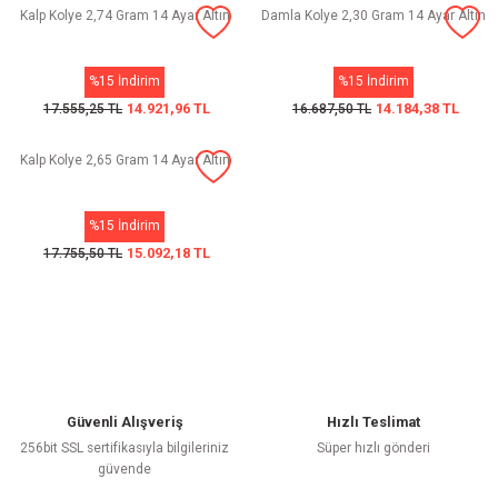
Kalp Kolye 2,74 Gram 14 Ayar Altın
Damla Kolye 2,30 Gram 14 Ayar Altın
%15 İndirim
%15 İndirim
14.921,96 TL
14.184,38 TL
17.555,25 TL
16.687,50 TL
Kalp Kolye 2,65 Gram 14 Ayar Altın
%15 İndirim
15.092,18 TL
17.755,50 TL
Güvenli Alışveriş
Hızlı Teslimat
256bit SSL sertifikasıyla bilgileriniz
Süper hızlı gönderi
güvende