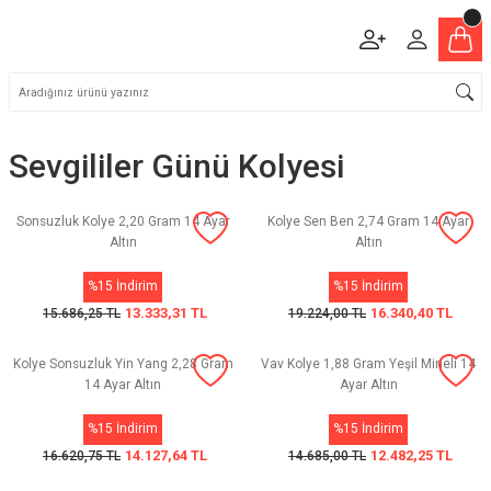
Sevgililer Günü Kolyesi
Sonsuzluk Kolye 2,20 Gram 14 Ayar
Kolye Sen Ben 2,74 Gram 14 Ayar
Altın
Altın
%15 İndirim
%15 İndirim
13.333,31 TL
16.340,40 TL
15.686,25 TL
19.224,00 TL
Kolye Sonsuzluk Yin Yang 2,28 Gram
Vav Kolye 1,88 Gram Yeşil Mineli 14
14 Ayar Altın
Ayar Altın
%15 İndirim
%15 İndirim
14.127,64 TL
12.482,25 TL
16.620,75 TL
14.685,00 TL