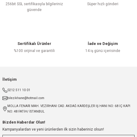
256bit SSL sertifikasıyla bilgileriniz
Süper hızlı gönderi
güvende
Sertifikalı Ürünler
İade ve Değişim
%100 orijinal ve garantili
14 iş günü içerisinde
İletişim
0212 511 10 01
bilezikhane@hotmail.com
MOLLA FENARİ MAH. VEZİRHANI CAD. AKDAĞ KARDEŞLER IŞ HANI NO: 68 İÇ KAPI
NO: 48 FATİH/ İSTANBUL
Bizden Haberdar Olun!
Kampanyalardan ve yeni ürünlerden ilk sizin haberiniz olsun!