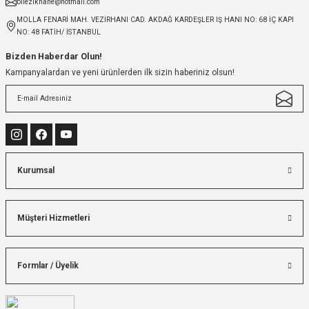
bilezikhane@hotmail.com
MOLLA FENARİ MAH. VEZİRHANI CAD. AKDAĞ KARDEŞLER IŞ HANI NO: 68 İÇ KAPI
NO: 48 FATİH/ İSTANBUL
Bizden Haberdar Olun!
Kampanyalardan ve yeni ürünlerden ilk sizin haberiniz olsun!
Kurumsal
Müşteri Hizmetleri
Formlar / Üyelik