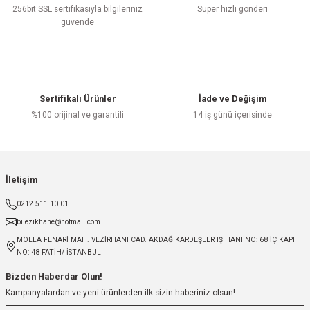
256bit SSL sertifikasıyla bilgileriniz
Süper hızlı gönderi
güvende
Sertifikalı Ürünler
İade ve Değişim
%100 orijinal ve garantili
14 iş günü içerisinde
İletişim
0212 511 10 01
bilezikhane@hotmail.com
MOLLA FENARİ MAH. VEZİRHANI CAD. AKDAĞ KARDEŞLER IŞ HANI NO: 68 İÇ KAPI
NO: 48 FATİH/ İSTANBUL
Bizden Haberdar Olun!
Kampanyalardan ve yeni ürünlerden ilk sizin haberiniz olsun!