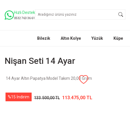
Hızlı Destek
0532 763 36 61
Bilezik
Altın Kolye
Yüzük
Küpe
Nişan Seti 14 Ayar
14 Ayar Altın Papatya Model Takım 20,00 Gram
%15 İndirim
113.475,00 TL
133.500,00 TL