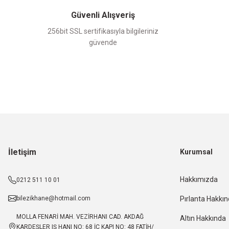
Güvenli Alışveriş
256bit SSL sertifikasıyla bilgileriniz
güvende
İletişim
Kurumsal
Hakkımızda
0212 511 10 01
bilezikhane@hotmail.com
Pırlanta Hakkı
MOLLA FENARİ MAH. VEZİRHANI CAD. AKDAĞ
Altın Hakkında
KARDEŞLER IŞ HANI NO: 68 İÇ KAPI NO: 48 FATİH/