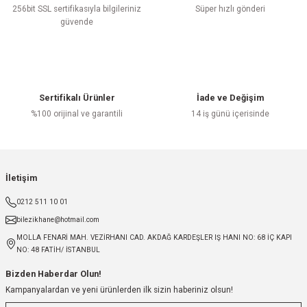
256bit SSL sertifikasıyla bilgileriniz
Süper hızlı gönderi
güvende
Sertifikalı Ürünler
İade ve Değişim
%100 orijinal ve garantili
14 iş günü içerisinde
İletişim
0212 511 10 01
bilezikhane@hotmail.com
MOLLA FENARİ MAH. VEZİRHANI CAD. AKDAĞ KARDEŞLER IŞ HANI NO: 68 İÇ KAPI
NO: 48 FATİH/ İSTANBUL
Bizden Haberdar Olun!
Kampanyalardan ve yeni ürünlerden ilk sizin haberiniz olsun!