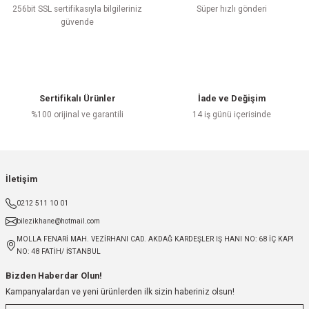
256bit SSL sertifikasıyla bilgileriniz
Süper hızlı gönderi
güvende
Sertifikalı Ürünler
İade ve Değişim
%100 orijinal ve garantili
14 iş günü içerisinde
İletişim
0212 511 10 01
bilezikhane@hotmail.com
MOLLA FENARİ MAH. VEZİRHANI CAD. AKDAĞ KARDEŞLER IŞ HANI NO: 68 İÇ KAPI
NO: 48 FATİH/ İSTANBUL
Bizden Haberdar Olun!
Kampanyalardan ve yeni ürünlerden ilk sizin haberiniz olsun!