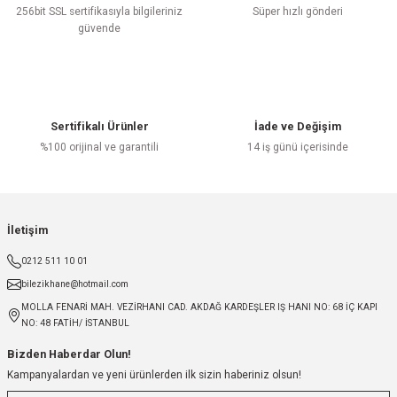
256bit SSL sertifikasıyla bilgileriniz
Süper hızlı gönderi
güvende
Sertifikalı Ürünler
İade ve Değişim
%100 orijinal ve garantili
14 iş günü içerisinde
İletişim
0212 511 10 01
bilezikhane@hotmail.com
MOLLA FENARİ MAH. VEZİRHANI CAD. AKDAĞ KARDEŞLER IŞ HANI NO: 68 İÇ KAPI
NO: 48 FATİH/ İSTANBUL
Bizden Haberdar Olun!
Kampanyalardan ve yeni ürünlerden ilk sizin haberiniz olsun!