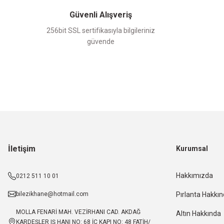
Güvenli Alışveriş
256bit SSL sertifikasıyla bilgileriniz
güvende
İletişim
Kurumsal
Hakkımızda
0212 511 10 01
bilezikhane@hotmail.com
Pırlanta Hakkı
MOLLA FENARİ MAH. VEZİRHANI CAD. AKDAĞ
Altın Hakkında
KARDEŞLER IŞ HANI NO: 68 İÇ KAPI NO: 48 FATİH/