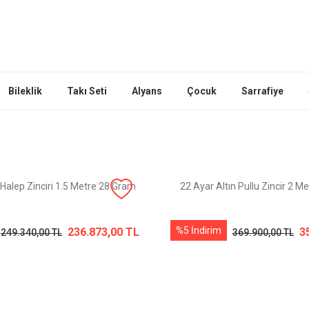
Bileklik
Takı Seti
Alyans
Çocuk
Sarrafiye
 Halep Zinciri 1.5 Metre 28 Gram
22 Ayar Altın Pullu Zincir 2 
%5 İndirim
236.873,00 TL
3
249.340,00 TL
369.900,00 TL