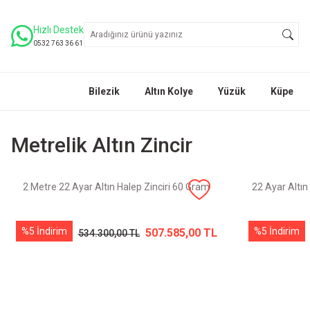
Hızlı Destek
0532 763 36 61
Bilezik
Altın Kolye
Yüzük
Küpe
Metrelik Altın Zincir
2 Metre 22 Ayar Altın Halep Zinciri 60 Gram
22 Ayar Altın
%5 İndirim
%5 İndirim
507.585,00 TL
534.300,00 TL