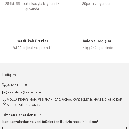
256bit SSL sertifikasıyla bilgileriniz
Süper hızlı gönderi
güvende
Sertifikalı Ürünler
İade ve Değişim
%100 orijinal ve garantili
14 iş günü içerisinde
İletişim
0212 511 10 01
bilezikhane@hotmail.com
MOLLA FENARİ MAH. VEZİRHANI CAD. AKDAĞ KARDEŞLER IŞ HANI NO: 68 İÇ KAPI
NO: 48 FATİH/ İSTANBUL
Bizden Haberdar Olun!
Kampanyalardan ve yeni ürünlerden ilk sizin haberiniz olsun!