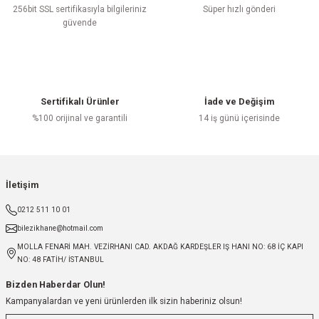
256bit SSL sertifikasıyla bilgileriniz
Süper hızlı gönderi
güvende
Sertifikalı Ürünler
İade ve Değişim
%100 orijinal ve garantili
14 iş günü içerisinde
İletişim
0212 511 10 01
bilezikhane@hotmail.com
MOLLA FENARİ MAH. VEZİRHANI CAD. AKDAĞ KARDEŞLER IŞ HANI NO: 68 İÇ KAPI
NO: 48 FATİH/ İSTANBUL
Bizden Haberdar Olun!
Kampanyalardan ve yeni ürünlerden ilk sizin haberiniz olsun!