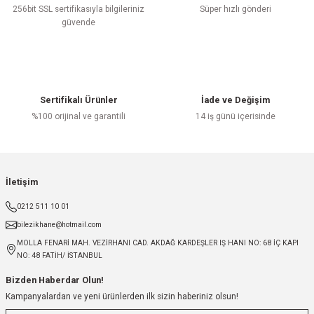
256bit SSL sertifikasıyla bilgileriniz
Süper hızlı gönderi
güvende
Sertifikalı Ürünler
İade ve Değişim
%100 orijinal ve garantili
14 iş günü içerisinde
İletişim
0212 511 10 01
bilezikhane@hotmail.com
MOLLA FENARİ MAH. VEZİRHANI CAD. AKDAĞ KARDEŞLER IŞ HANI NO: 68 İÇ KAPI
NO: 48 FATİH/ İSTANBUL
Bizden Haberdar Olun!
Kampanyalardan ve yeni ürünlerden ilk sizin haberiniz olsun!