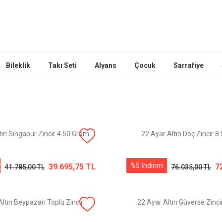
Bileklik
Takı Seti
Alyans
Çocuk
Sarrafiye
tın Singapur Zincir 4.50 Gram
22 Ayar Altın Doç Zincir 
%5 İndirim
39.695,75 TL
7
41.785,00 TL
76.035,00 TL
ltın Beypazarı Toplu Zincir
22 Ayar Altın Güverse Zinc