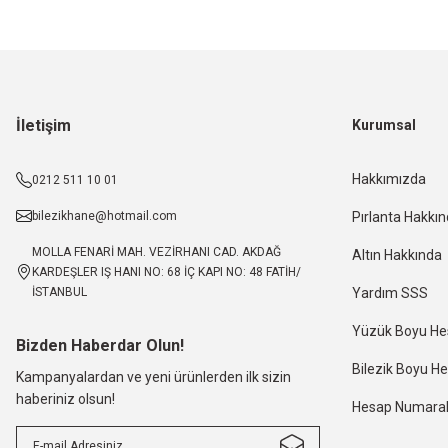
İletişim
Kurumsal
Hakkımızda
0212 511 10 01
bilezikhane@hotmail.com
Pırlanta Hakkı
MOLLA FENARİ MAH. VEZİRHANI CAD. AKDAĞ
Altın Hakkında
KARDEŞLER IŞ HANI NO: 68 İÇ KAPI NO: 48 FATİH/
İSTANBUL
Yardım SSS
Yüzük Boyu H
Bizden Haberdar Olun!
Bilezik Boyu 
Kampanyalardan ve yeni ürünlerden ilk sizin
haberiniz olsun!
Hesap Numaral