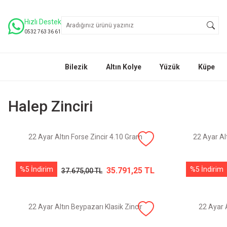
Hızlı Destek
0532 763 36 61
Bilezik
Altın Kolye
Yüzük
Küpe
Halep Zinciri
22 Ayar Altın Forse Zincir 4.10 Gram
22 Ayar Al
%5 İndirim
%5 İndirim
35.791,25 TL
37.675,00 TL
22 Ayar Altın Beypazarı Klasik Zincir
22 Ayar A