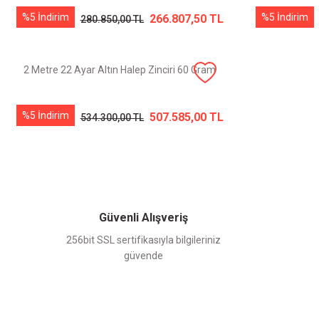
%5 İndirim
%5 İndirim
266.807,50 TL
280.850,00 TL
2 Metre 22 Ayar Altın Halep Zinciri 60 Gram
%5 İndirim
507.585,00 TL
534.300,00 TL
Güvenli Alışveriş
256bit SSL sertifikasıyla bilgileriniz
güvende