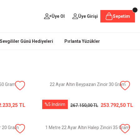
Üye Ol
Üye Girişi
Sepetim
Sevgililer Günü Hediyeleri
Pırlanta Yüzükler
8.50 Gram
22 Ayar Altın Beypazarı Zincir 30 Gram
%5 İndirim
2.233,25 TL
253.792,50 TL
267.150,00 TL
ir 20 Gram
1 Metre 22 Ayar Altın Halep Zinciri 35 Gram