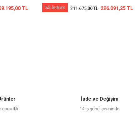
%5 İndirim
69.195,00 TL
296.091,25 TL
311.675,00 TL
 Ürünler
İade ve Değişim
 garantili
14 iş günü içerisinde