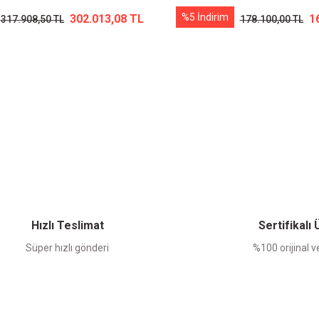
%5 İndirim
302.013,08 TL
1
317.908,50 TL
178.100,00 TL
Hızlı Teslimat
Sertifikalı
Süper hızlı gönderi
%100 orijinal ve