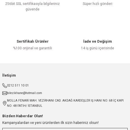
256bit SSL sertifikasıyla bilgileriniz
Süper hızlı gönderi
güvende
Sertifikalı Ürünler
İade ve Değişim
%100 orijinal ve garantili
14 iş günü içerisinde
İletişim
0212 511 10 01
bilezikhane@hotmail.com
MOLLA FENARİ MAH. VEZİRHANI CAD. AKDAĞ KARDEŞLER IŞ HANI NO: 68 İÇ KAPI
NO: 48 FATİH/ İSTANBUL
Bizden Haberdar Olun!
Kampanyalardan ve yeni ürünlerden ilk sizin haberiniz olsun!