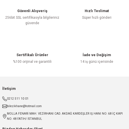
Güvenli Alışveriş
Hızlı Teslimat
256bit SSL sertifikasıyla bilgileriniz
Süper hızlı gönderi
güvende
Sertifikalı Ürünler
İade ve Değişim
%100 orijinal ve garantili
14 iş günü içerisinde
İletişim
0212 511 10 01
bilezikhane@hotmail.com
MOLLA FENARİ MAH. VEZİRHANI CAD. AKDAĞ KARDEŞLER IŞ HANI NO: 68 İÇ KAPI
NO: 48 FATİH/ İSTANBUL
Bizden Haberdar Olun!