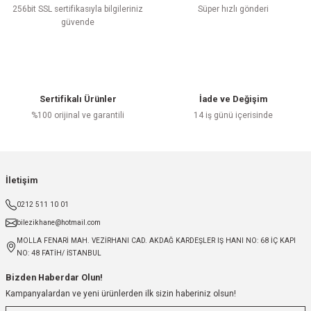
256bit SSL sertifikasıyla bilgileriniz
Süper hızlı gönderi
güvende
Sertifikalı Ürünler
İade ve Değişim
%100 orijinal ve garantili
14 iş günü içerisinde
İletişim
0212 511 10 01
bilezikhane@hotmail.com
MOLLA FENARİ MAH. VEZİRHANI CAD. AKDAĞ KARDEŞLER IŞ HANI NO: 68 İÇ KAPI
NO: 48 FATİH/ İSTANBUL
Bizden Haberdar Olun!
Kampanyalardan ve yeni ürünlerden ilk sizin haberiniz olsun!