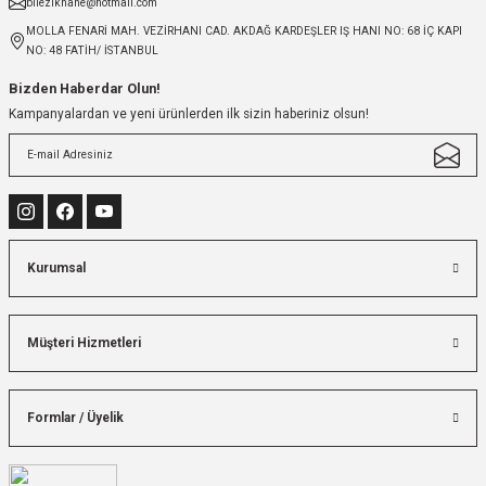
bilezikhane@hotmail.com
MOLLA FENARİ MAH. VEZİRHANI CAD. AKDAĞ KARDEŞLER IŞ HANI NO: 68 İÇ KAPI
NO: 48 FATİH/ İSTANBUL
Bizden Haberdar Olun!
Kampanyalardan ve yeni ürünlerden ilk sizin haberiniz olsun!
Kurumsal
Müşteri Hizmetleri
Formlar / Üyelik