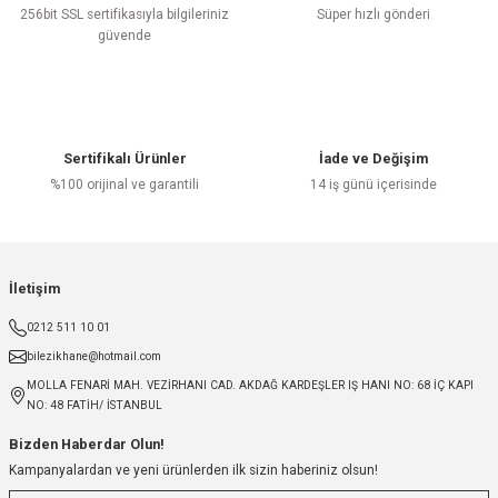
256bit SSL sertifikasıyla bilgileriniz
Süper hızlı gönderi
güvende
Sertifikalı Ürünler
İade ve Değişim
%100 orijinal ve garantili
14 iş günü içerisinde
İletişim
0212 511 10 01
bilezikhane@hotmail.com
MOLLA FENARİ MAH. VEZİRHANI CAD. AKDAĞ KARDEŞLER IŞ HANI NO: 68 İÇ KAPI
NO: 48 FATİH/ İSTANBUL
Bizden Haberdar Olun!
Kampanyalardan ve yeni ürünlerden ilk sizin haberiniz olsun!