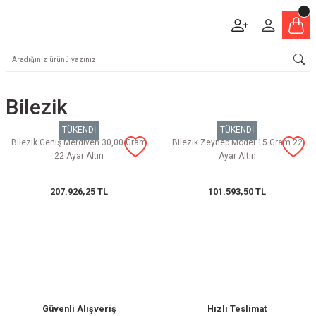
Bilezik
TÜKENDİ
TÜKENDİ
Bilezik Geniş Merdiven 30,00 Gram
Bilezik Zeynep Model 15 Gram 22
22 Ayar Altın
Ayar Altın
207.926,25 TL
101.593,50 TL
Güvenli Alışveriş
Hızlı Teslimat