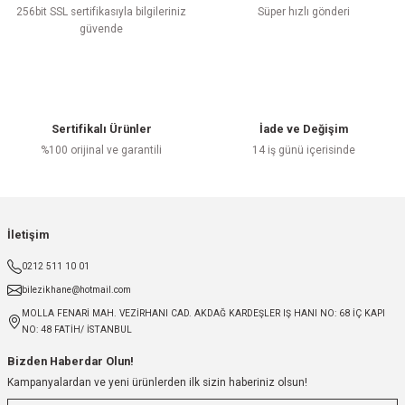
256bit SSL sertifikasıyla bilgileriniz
Süper hızlı gönderi
güvende
Sertifikalı Ürünler
İade ve Değişim
%100 orijinal ve garantili
14 iş günü içerisinde
İletişim
0212 511 10 01
bilezikhane@hotmail.com
MOLLA FENARİ MAH. VEZİRHANI CAD. AKDAĞ KARDEŞLER IŞ HANI NO: 68 İÇ KAPI
NO: 48 FATİH/ İSTANBUL
Bizden Haberdar Olun!
Kampanyalardan ve yeni ürünlerden ilk sizin haberiniz olsun!