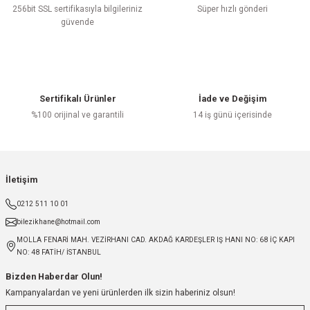
256bit SSL sertifikasıyla bilgileriniz
Süper hızlı gönderi
güvende
Sertifikalı Ürünler
İade ve Değişim
%100 orijinal ve garantili
14 iş günü içerisinde
İletişim
0212 511 10 01
bilezikhane@hotmail.com
MOLLA FENARİ MAH. VEZİRHANI CAD. AKDAĞ KARDEŞLER IŞ HANI NO: 68 İÇ KAPI
NO: 48 FATİH/ İSTANBUL
Bizden Haberdar Olun!
Kampanyalardan ve yeni ürünlerden ilk sizin haberiniz olsun!