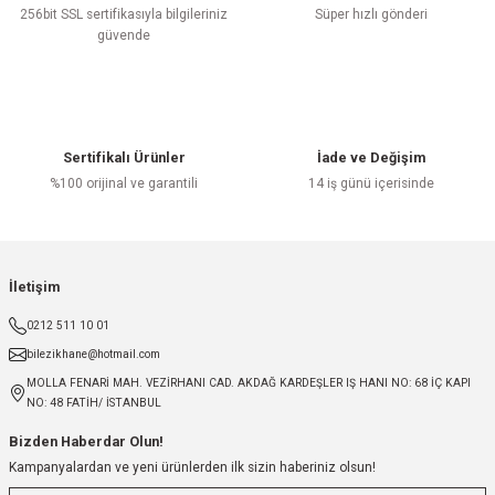
256bit SSL sertifikasıyla bilgileriniz
Süper hızlı gönderi
güvende
Sertifikalı Ürünler
İade ve Değişim
%100 orijinal ve garantili
14 iş günü içerisinde
İletişim
0212 511 10 01
bilezikhane@hotmail.com
MOLLA FENARİ MAH. VEZİRHANI CAD. AKDAĞ KARDEŞLER IŞ HANI NO: 68 İÇ KAPI
NO: 48 FATİH/ İSTANBUL
Bizden Haberdar Olun!
Kampanyalardan ve yeni ürünlerden ilk sizin haberiniz olsun!