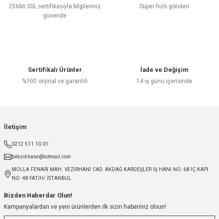
256bit SSL sertifikasıyla bilgileriniz
Süper hızlı gönderi
güvende
Sertifikalı Ürünler
İade ve Değişim
%100 orijinal ve garantili
14 iş günü içerisinde
İletişim
0212 511 10 01
bilezikhane@hotmail.com
MOLLA FENARİ MAH. VEZİRHANI CAD. AKDAĞ KARDEŞLER IŞ HANI NO: 68 İÇ KAPI
NO: 48 FATİH/ İSTANBUL
Bizden Haberdar Olun!
Kampanyalardan ve yeni ürünlerden ilk sizin haberiniz olsun!