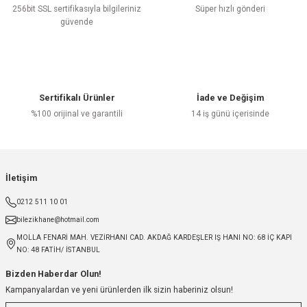
256bit SSL sertifikasıyla bilgileriniz
Süper hızlı gönderi
güvende
Sertifikalı Ürünler
İade ve Değişim
%100 orijinal ve garantili
14 iş günü içerisinde
İletişim
0212 511 10 01
bilezikhane@hotmail.com
MOLLA FENARİ MAH. VEZİRHANI CAD. AKDAĞ KARDEŞLER IŞ HANI NO: 68 İÇ KAPI
NO: 48 FATİH/ İSTANBUL
Bizden Haberdar Olun!
Kampanyalardan ve yeni ürünlerden ilk sizin haberiniz olsun!