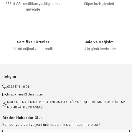
256bit SSL sertifikasıyla bilgileriniz
Süper hızlı gönderi
güvende
Sertifikalı Ürünler
İade ve Değişim
%100 orijinal ve garantili
14 iş günü içerisinde
İletişim
0212 511 10 01
bilezikhane@hotmail.com
MOLLA FENARİ MAH. VEZİRHANI CAD. AKDAĞ KARDEŞLER IŞ HANI NO: 68 İÇ KAPI
NO: 48 FATİH/ İSTANBUL
Bizden Haberdar Olun!
Kampanyalardan ve yeni ürünlerden ilk sizin haberiniz olsun!