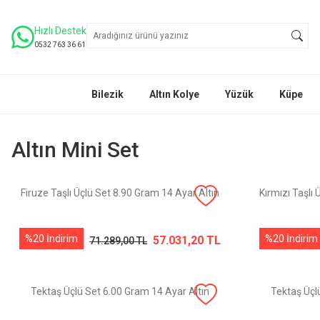
Hızlı Destek
0532 763 36 61
Bilezik
Altın Kolye
Yüzük
Küpe
Altın Mini Set
Firuze Taşlı Üçlü Set 8.90 Gram 14 Ayar Altın
Kırmızı Taşlı
%20 İndirim
%20 İndirim
57.031,20 TL
71.289,00 TL
Tektaş Üçlü Set 6.00 Gram 14 Ayar Altın
Tektaş Üçl