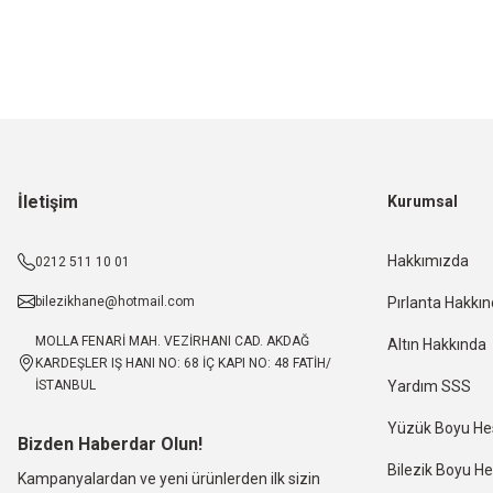
İletişim
Kurumsal
Hakkımızda
0212 511 10 01
bilezikhane@hotmail.com
Pırlanta Hakkı
MOLLA FENARİ MAH. VEZİRHANI CAD. AKDAĞ
Altın Hakkında
KARDEŞLER IŞ HANI NO: 68 İÇ KAPI NO: 48 FATİH/
İSTANBUL
Yardım SSS
Yüzük Boyu H
Bizden Haberdar Olun!
Bilezik Boyu 
Kampanyalardan ve yeni ürünlerden ilk sizin