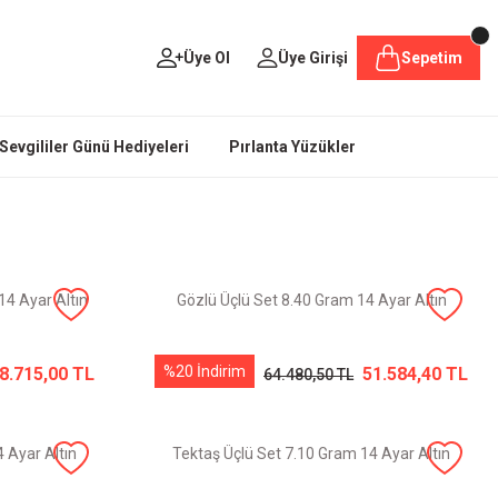
Üye Ol
Üye Girişi
Sepetim
Sevgililer Günü Hediyeleri
Pırlanta Yüzükler
14 Ayar Altın
Gözlü Üçlü Set 8.40 Gram 14 Ayar Altın
%20 İndirim
8.715,00 TL
51.584,40 TL
64.480,50 TL
 Ayar Altın
Tektaş Üçlü Set 7.10 Gram 14 Ayar Altın