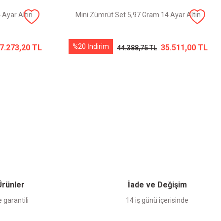
 Ayar Altın
Mini Zümrüt Set 5,97 Gram 14 Ayar Altın
%20 İndirim
7.273,20 TL
35.511,00 TL
44.388,75 TL
 Ürünler
İade ve Değişim
 garantili
14 iş günü içerisinde