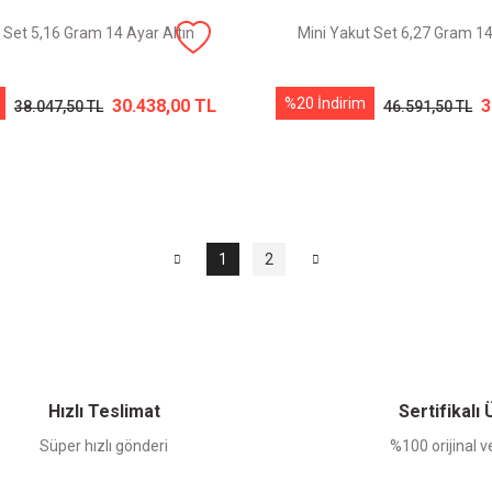
 Set 5,16 Gram 14 Ayar Altın
Mini Yakut Set 6,27 Gram 14
%20 İndirim
30.438,00 TL
3
38.047,50 TL
46.591,50 TL
1
2
Hızlı Teslimat
Sertifikalı
Süper hızlı gönderi
%100 orijinal ve