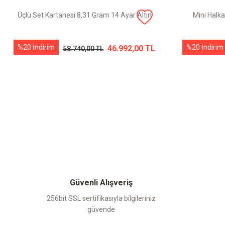
Üçlü Set Kartanesi 8,31 Gram 14 Ayar Altın
Mini Halka
%20 İndirim
%20 İndirim
46.992,00 TL
58.740,00 TL
Güvenli Alışveriş
256bit SSL sertifikasıyla bilgileriniz
güvende