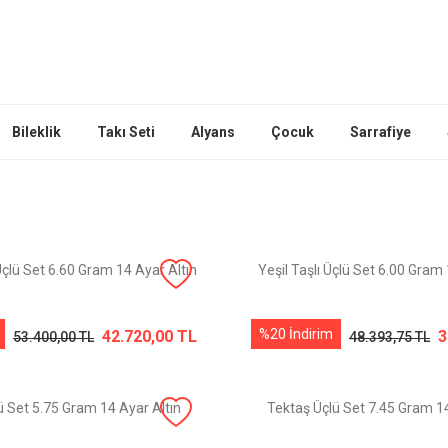
Bileklik
Takı Seti
Alyans
Çocuk
Sarrafiye
 Üçlü Set 6.60 Gram 14 Ayar Altın
Yeşil Taşlı Üçlü Set 6.00 Gram 
%20 İndirim
42.720,00 TL
3
53.400,00 TL
48.393,75 TL
ü Set 5.75 Gram 14 Ayar Altın
Tektaş Üçlü Set 7.45 Gram 14