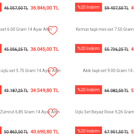
%20 İndirim
36.846,00 TL
4
46.057,50 TL
59.407,50 TL
i set 6.00 Gram 14 Ayar Altın
Kırmızı taşlı mini set 7.50 Gram
%20 İndirim
36.045,00 TL
4
45.056,25 TL
55.736,25 TL
üçlü set 5.75 Gram 14 Ayar Altın
Akik taşlı set 9.00 Gram 14 
%20 İndirim
34.549,80 TL
5
43.187,25 TL
66.082,50 TL
l Zümrüt 6,85 Gram 14 Ayar Altın
Üçlü Set Beyaz Rose 9,26 Gram 
%20 İndirim
40.690,80 TL
5
50.863,50 TL
67.951,50 TL