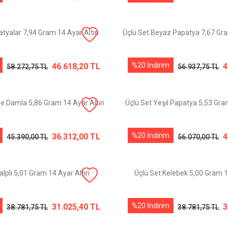
atyalar 7,94 Gram 14 Ayar Altın
Üçlü Set Beyaz Papatya 7,67 Gra
%20 İndirim
46.618,20 TL
4
58.272,75 TL
56.937,75 TL
e Damla 5,86 Gram 14 Ayar Altın
Üçlü Set Yeşil Papatya 5,53 Gra
%20 İndirim
36.312,00 TL
4
45.390,00 TL
56.070,00 TL
alpli 5,01 Gram 14 Ayar Altın
Üçlü Set Kelebek 5,00 Gram 1
%20 İndirim
31.025,40 TL
3
38.781,75 TL
38.781,75 TL