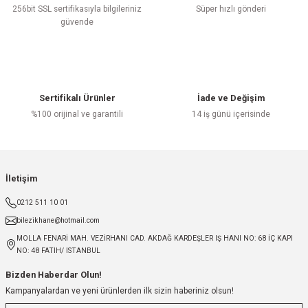
256bit SSL sertifikasıyla bilgileriniz
Süper hızlı gönderi
güvende
Sertifikalı Ürünler
İade ve Değişim
%100 orijinal ve garantili
14 iş günü içerisinde
İletişim
0212 511 10 01
bilezikhane@hotmail.com
MOLLA FENARİ MAH. VEZİRHANI CAD. AKDAĞ KARDEŞLER IŞ HANI NO: 68 İÇ KAPI
NO: 48 FATİH/ İSTANBUL
Bizden Haberdar Olun!
Kampanyalardan ve yeni ürünlerden ilk sizin haberiniz olsun!