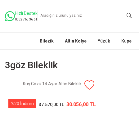
Hızlı Destek
0532 763 36 61
Bilezik
Altın Kolye
Yüzük
Küpe
3göz Bileklik
Kuş Gözü 14 Ayar Altın Bileklik
%20 İndirim
30.056,00 TL
37.570,00 TL