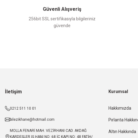
Güvenli Alışveriş
256bit SSL sertifikasıyla bilgileriniz
güvende
İletişim
Kurumsal
Hakkımızda
0212 511 10 01
bilezikhane@hotmail.com
Pırlanta Hakkı
MOLLA FENARİ MAH. VEZİRHANI CAD. AKDAĞ
Altın Hakkında
KARDEŞLER IŞ HANI NO: 68 İÇ KAPI NO: 48 FATİH/