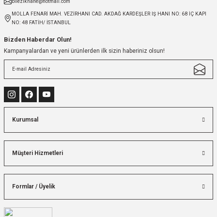
bilezikhane@hotmail.com
MOLLA FENARİ MAH. VEZİRHANI CAD. AKDAĞ KARDEŞLER IŞ HANI NO: 68 İÇ KAPI
NO: 48 FATİH/ İSTANBUL
Bizden Haberdar Olun!
Kampanyalardan ve yeni ürünlerden ilk sizin haberiniz olsun!
Kurumsal
Müşteri Hizmetleri
Formlar / Üyelik