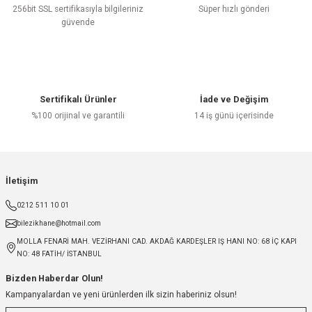
256bit SSL sertifikasıyla bilgileriniz
Süper hızlı gönderi
güvende
Sertifikalı Ürünler
İade ve Değişim
%100 orijinal ve garantili
14 iş günü içerisinde
İletişim
0212 511 10 01
bilezikhane@hotmail.com
MOLLA FENARİ MAH. VEZİRHANI CAD. AKDAĞ KARDEŞLER IŞ HANI NO: 68 İÇ KAPI
NO: 48 FATİH/ İSTANBUL
Bizden Haberdar Olun!
Kampanyalardan ve yeni ürünlerden ilk sizin haberiniz olsun!